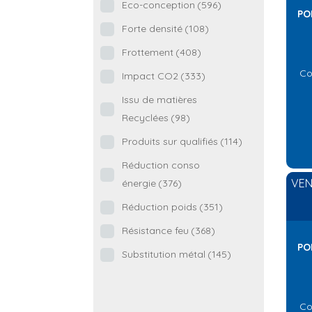
Eco-conception
(596)
PO
Forte densité
(108)
Frottement
(408)
Co
Impact CO2
(333)
Issu de matières
Recyclées
(98)
Produits sur qualifiés
(114)
Réduction conso
VEN
énergie
(376)
Réduction poids
(351)
Résistance feu
(368)
PO
Substitution métal
(145)
Co