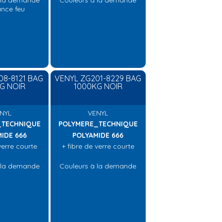
 la demande
Couleurs à la demande
ance feu
08-8121 BAG
VENYL ZG201-8229 BAG
G NOIR
1000KG NOIR
NYL
VENYL
_TECHNIQUE
POLYMERE_TECHNIQUE
IDE 666
POLYAMIDE 666
verre courte
+ fibre de verre courte
 la demande
Couleurs à la demande