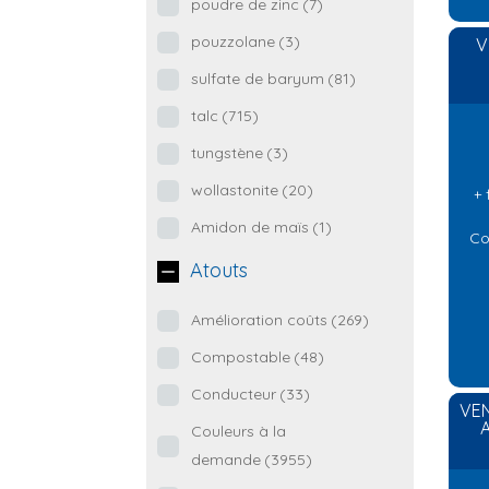
poudre de zinc
(7)
pouzzolane
(3)
V
sulfate de baryum
(81)
talc
(715)
tungstène
(3)
wollastonite
(20)
+ 
Amidon de maïs
(1)
Co
Atouts
Amélioration coûts
(269)
Compostable
(48)
Conducteur
(33)
VEN
A
Couleurs à la
demande
(3955)