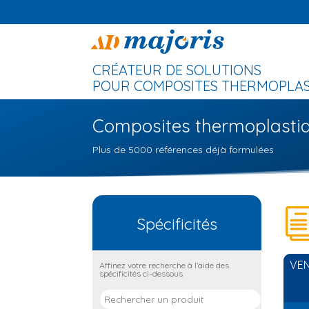
CRÉATEUR DE SOLUTIONS
POUR COMPOSITES THERMOPLAST
Composites thermoplastiq
Plus de 5000 références déjà formulées
Spécificités
VEN
Affinez votre recherche à l’aide des
spécificités ci-dessous