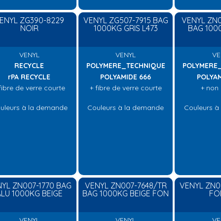
ENYL ZG390-8229
VENYL ZG507-7915 BAG
VENYL ZN0
NOIR
1000KG GRIS L473
BAG 100
VENYL
VENYL
VE
RECYCLE
POLYMERE_TECHNIQUE
POLYMERE
rPA RECYCLE
POLYAMIDE 666
POLYAM
fibre de verre courte
+ fibre de verre courte
+ non
uleurs à la demande
Couleurs à la demande
Couleurs à
YL ZN007-1770 BAG
VENYL ZN007-7648/TR
VENYL ZN00
LU 1000KG BEIGE
BAG 1000KG BEIGE FON
FO
VENYL
VENYL
VE