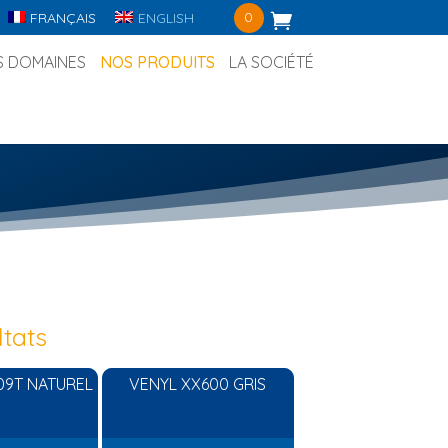
0
FRANÇAIS
ENGLISH
S DOMAINES
NOS PRODUITS
LA SOCIÉTÉ
ltats
09T NATUREL
VENYL XX600 GRIS