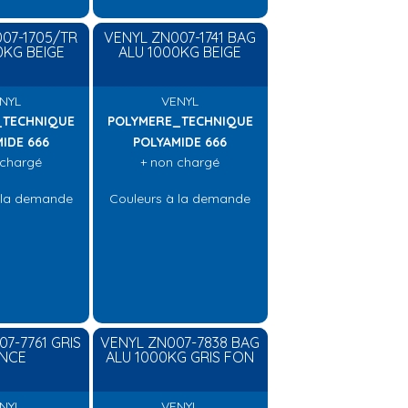
07-1705/TR
VENYL ZN007-1741 BAG
0KG BEIGE
ALU 1000KG BEIGE
NYL
VENYL
_TECHNIQUE
POLYMERE_TECHNIQUE
IDE 666
POLYAMIDE 666
 chargé
+ non chargé
 la demande
Couleurs à la demande
7-7761 GRIS
VENYL ZN007-7838 BAG
NCE
ALU 1000KG GRIS FON
NYL
VENYL