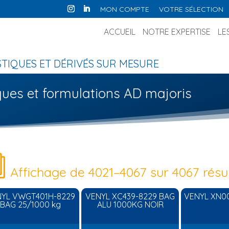
MON COMPTE
VOTRE SÉLECTION
ACCUEIL
NOTRE EXPERTISE
LE
IQUES ET DÉRIVÉS SUR MESURE
ues et formulations AD majoris
Affichage de 4021–4067 sur 4067 résu
YL VWGT401H-8229
VENYL XC439-8229 BAG
VENYL XN0
BAG 25/1000 kg
ALU 1000KG NOIR