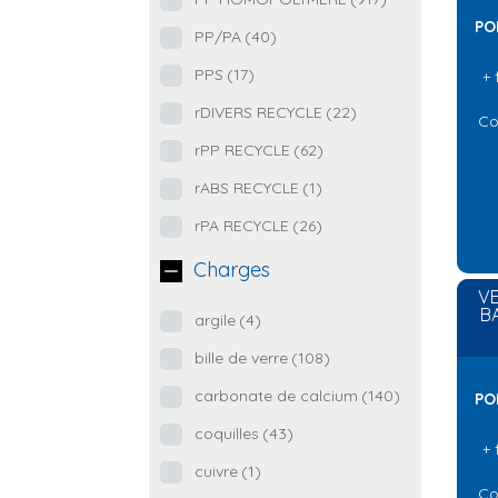
PO
PP/PA
(40)
PPS
(17)
+ 
rDIVERS RECYCLE
(22)
Co
rPP RECYCLE
(62)
rABS RECYCLE
(1)
rPA RECYCLE
(26)
Charges
VE
B
argile
(4)
bille de verre
(108)
carbonate de calcium
(140)
PO
coquilles
(43)
+ 
cuivre
(1)
Co