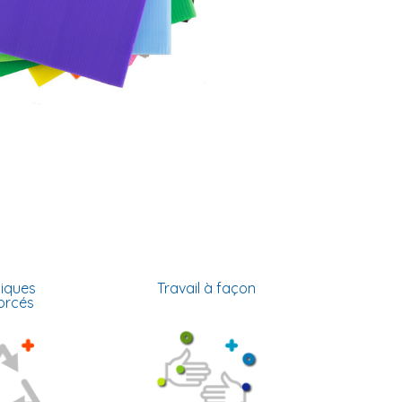
tiques
Travail à façon
orcés