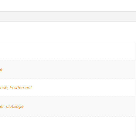
te
ande
,
Frottement
er
,
Outillage