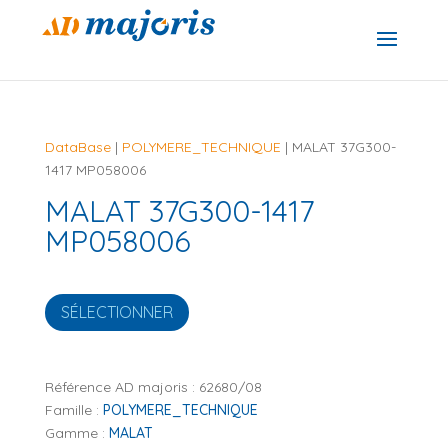
DataBase
|
POLYMERE_TECHNIQUE
| MALAT 37G300-
1417 MP058006
MALAT 37G300-1417
MP058006
SÉLECTIONNER
Référence AD majoris :
62680/08
Famille :
POLYMERE_TECHNIQUE
Gamme :
MALAT