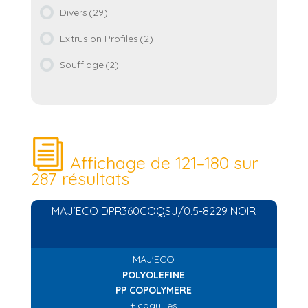
Divers
(29)
Extrusion Profilés
(2)
Soufflage
(2)
Affichage de 121–180 sur
287 résultats
MAJ’ECO DPR360COQSJ/0.5-8229 NOIR
MAJ'ECO
POLYOLEFINE
PP COPOLYMERE
+ coquilles