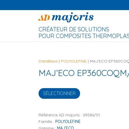
CRÉATEUR DE SOLUTIONS
POUR COMPOSITES THERMOPLAST
DataBase
|
POLYOLEFINE
| MAJ’ECO EP360CO
MAJ’ECO EP360COQM/
SÉLECTIONNER
Référence AD majoris :
69586/01
Famille :
POLYOLEFINE
Gamme :
MAJ'ECO