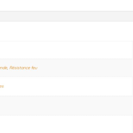
ande
,
Résistance feu
es